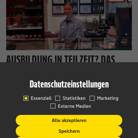
AUSBILDUNG IN TEILZEIT? DAS
GEHT!
Datenschutzeinstellungen
Auszubildende, Mama, Straußen-Mutti und Gastro-
Betreiberin. Das alles ist Jana. Da der Tag auch für sie nur
Essenziell
Statistiken
Marketing
24 Stunden hat, entscheidet si...
Externe Medien
Ausbildung & Studium
Markt
Alle akzeptieren
Weiterlesen
Speichern