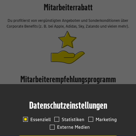
Mitarbeiterrabatt
Du profitierst von vergünstigten Angeboten und Sonderkonditionen über
Corporate Benefits (z. B. bei Apple, Adidas, Sky, Zalando und vielen mehr).
Mitarbeiterempfehlungsprogramm
Aus Freunden werden Kollegen: Wer neue Mitarbeiterinnen und
Mitarbeiter, Studierende oder Azubis wirbt, bekommt attraktive Geld- und
Datenschutzeinstellungen
Sachprämien.
Essenziell
Statistiken
Marketing
Externe Medien