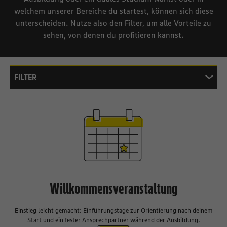
welchem unserer Bereiche du startest, können sich diese
unterscheiden. Nutze also den Filter, um alle Vorteile zu
sehen, von denen du profitieren kannst.
FILTER
Bereich
Großhandel
Produktion
Logistik
Markt
Gilt für
Ausbildung
Studi
Professional
Zurücksetzen
Willkommensveranstaltung
Einstieg leicht gemacht: Einführungstage zur Orientierung nach deinem
Start und ein fester Ansprechpartner während der Ausbildung.