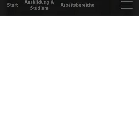
Ausbildung &
Start
Arbeitsbereiche
Studium
Arbeiten bei
Selbstständigkeit
Einblicke
EDEKA
Für Eltern und
Lehrer
Challenge 16: Ein neues ABC für EDEKA
Folge uns auf
Instagram
und
Tiktok
für noch mehr
Einblicke in die Ausbildungswelt bei EDEKA Südwest!
Zur Blogübersicht
vorheriger Artikel
nächster Artikel