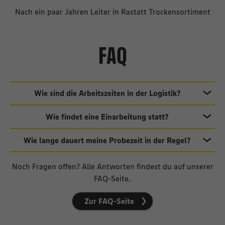
Nach ein paar Jahren Leiter in Rastatt Trockensortiment
FAQ
Wie sind die Arbeitszeiten in der Logistik?
In der Logistik wird rund um die Uhr gearbeitet,
Wie findet eine Einarbeitung statt?
aufgeteilt in Schichtdiensten. Dabei haben die
Bei uns fällst du nicht ins kalte Wasser: Durch eine
jeweiligen Abteilungen und Standorte verschiedene
Wie lange dauert meine Probezeit in der Regel?
umfangreiche Einarbeitung lernst du deinen
Arbeitszeiten. Mehr zu den Arbeitszeiten in der Logistik
Je nach Position ist die mit dir vereinbarte Probezeit
zukünftigen Arbeitsbereich kennen. Dabei unterstützen
findest du hier.
Noch Fragen offen? Alle Antworten findest du auf unserer
zwischen 3 und 6 Monate lang.
dich deine fachkundigen Kollegen:innen und das
FAQ-Seite.
facettenreiche Seminarangebot.
Zur FAQ-Seite