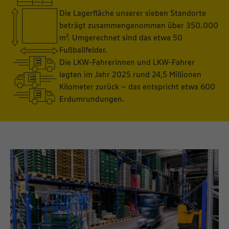
Die Lagerfläche unserer sieben Standorte
beträgt zusammengenommen über 350.000
m². Umgerechnet sind das etwa 50
Fußballfelder.
Die LKW-Fahrerinnen und LKW-Fahrer
legten im Jahr 2025 rund 24,5 Millionen
Kilometer zurück – das entspricht etwa 600
Erdumrundungen.