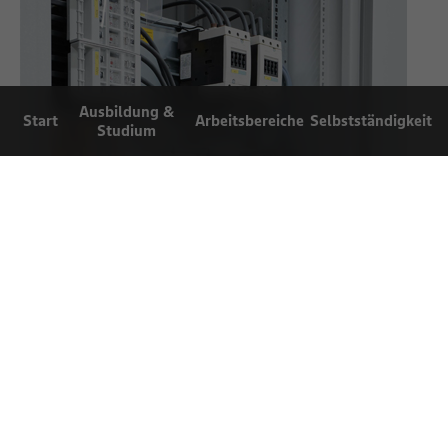
Ausbildung &
Start
Arbeitsbereiche
Selbstständigkeit
Studium
Arbeiten bei
Für Eltern und
Einblicke
EDEKA
Lehrer