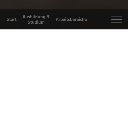
Ausbildung &
Start
Arbeitsbereiche
Studium
Arbeiten bei
Selbstständigkeit
Einblicke
EDEKA
AUSBILDUNG ZUR
Für Eltern und
Lehrer
FACHKRAFT FÜR
LAGERLOGISTIK
Dauer
Beginn
Fokus
3 Jahre
August / September
Lager, Lebensmittel
(EDEKA Südwest
Qualität