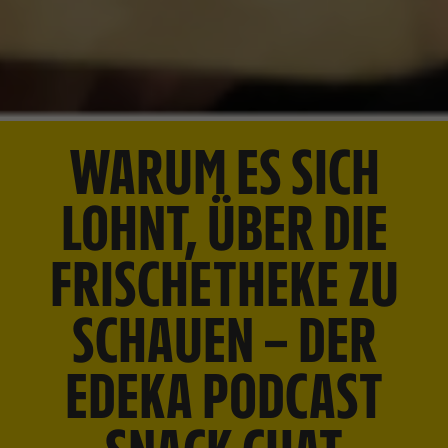
WARUM ES SICH
LOHNT, ÜBER DIE
FRISCHETHEKE ZU
SCHAUEN – DER
EDEKA PODCAST