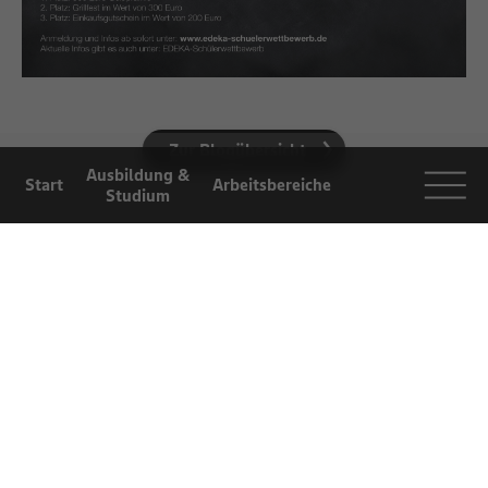
Zur Blogübersicht
Ausbildung &
Start
Arbeitsbereiche
Studium
Arbeiten bei
Selbstständigkeit
Einblicke
EDEKA
Für Eltern und
vorheriger Artikel
nächster Artikel
Lehrer