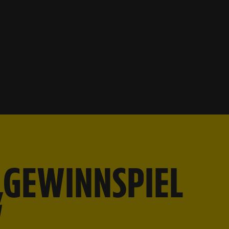
„GEWINNSPIEL
“