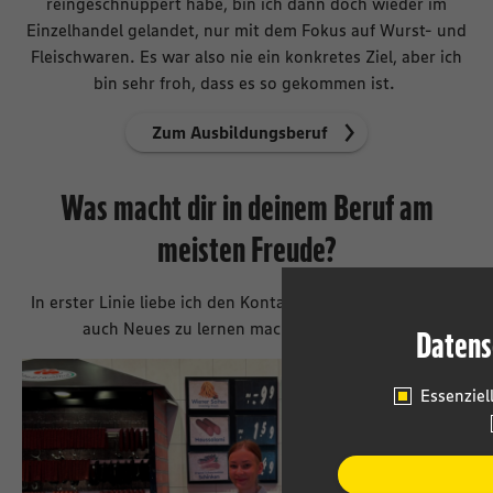
reingeschnuppert habe, bin ich dann doch wieder im
Einzelhandel gelandet, nur mit dem Fokus auf Wurst- und
Fleischwaren. Es war also nie ein konkretes Ziel, aber ich
bin sehr froh, dass es so gekommen ist.
Zum Ausbildungsberuf
Was macht dir in deinem Beruf am
meisten Freude?
In erster Linie liebe ich den Kontakt zur Kundschaft, aber
auch Neues zu lernen macht mir viel Spaß.
Datens
Essenziel