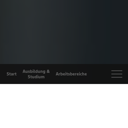
Ausbildung &
Start
Arbeitsbereiche
Studium
Arbeiten bei
Selbstständigkeit
Einblicke
EDEKA
BERATER
Für Eltern und
Lehrer
SCHWERPUNKTE
ORGANISATIONSBERATU