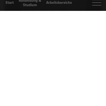
Ausbildung &
Start
Arbeitsbereiche
Studium
Arbeiten bei
Selbstständigkeit
Einblicke
EDEKA
Für Eltern und
Lehrer
Kontaktfreudig und offen gegenüber anderen sollte man
für eine Ausbildung im Einzelhandel auf jeden Fall sein.
Gute Noten sind, im Gegensatz dazu, für Katharina nicht
entscheidend. Viel mehr zählt für sie eine aufgeschlossene
Persönlichkeit, und ein bisschen Humor darf natürlich
auch nicht fehlen.