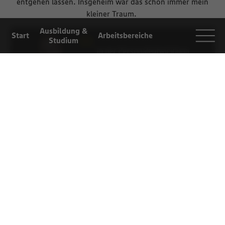
entgehen lassen. Insgeheim war das schon immer mein
kleiner Traum.
Ausbildung &
Start
Arbeitsbereiche
Studium
Arbeiten bei
Selbstständigkeit
Einblicke
EDEKA
Für Eltern und
Lehrer
It’s a match: Die Personalentwicklung und ich
Während meiner Zeit in der Personalentwicklung war ich
zum einen an Schulen in ganz Süddeutschland unterwegs
und durfte die EDEKA Südwest als Arbeitgeber vorstellen.
Zum anderen durfte ich ganz klassisch im Büro arbeiten.
Dort lag meine Aufgabe darin, meine Azubi-Botschafter-
Kolleginnen und -Kollegen zu betreuen und die