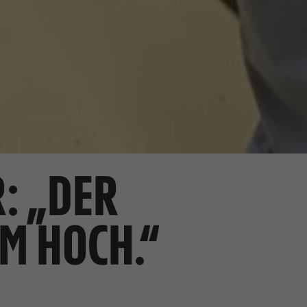
: „DER
M HOCH.“