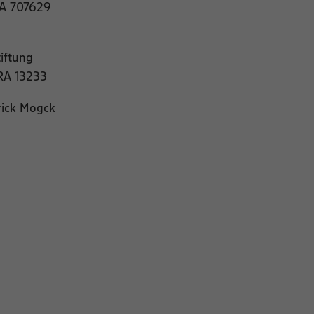
RA 707629
iftung
HRA 13233
rick Mogck