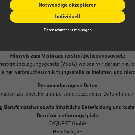
sschließlich das maßgebliche Recht der Bundesrepublik D
Notwendige akzeptieren
Individuell
Besondere Nutzungsbedingungen
ür einzelne Nutzungen dieser Website von den vorgenan
Datenschutzbestimmungen
klich darauf hingewiesen. In diesem Falle gelten im jeweil
Nutzungsbedingungen.
Hinweis zum Verbraucherstreitbeilegungsgesetz
rstreitbeilegungsgesetz (VSBG) weisen wir darauf hin, d
 einer Verbraucherschlichtungsstelle teilnehmen und hierzu
Personenbezogene Daten
gaben zur Speicherung personenbezogener Daten finden 
ng Berufsmatcher sowie inhaltliche Entwicklung und techn
Berufsorientierungsspiele
CYQUEST GmbH
Heußweg 25